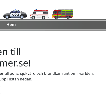
Hem
 till
er.se!
 till polis, sjukvård och brandkår runt om i världen.
 upp i listan nedan.