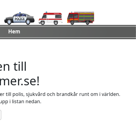
Hem
 till
er.se!
 till polis, sjukvård och brandkår runt om i världen.
 upp i listan nedan.