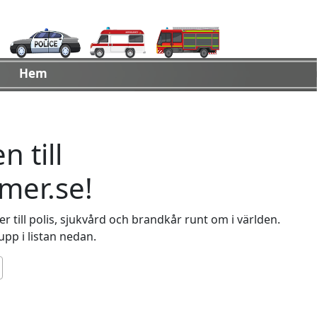
Hem
 till
er.se!
 till polis, sjukvård och brandkår runt om i världen.
 upp i listan nedan.