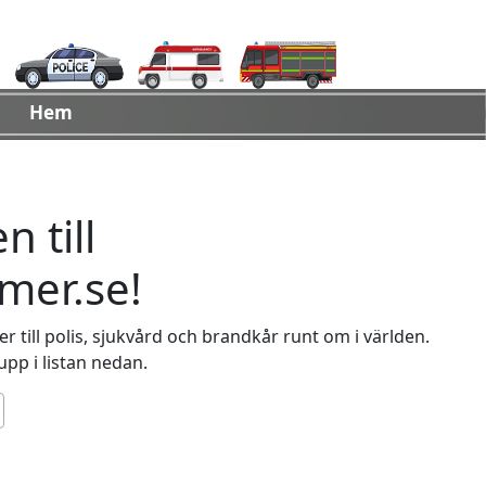
Hem
 till
er.se!
 till polis, sjukvård och brandkår runt om i världen.
 upp i listan nedan.