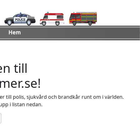
Hem
 till
er.se!
 till polis, sjukvård och brandkår runt om i världen.
 upp i listan nedan.