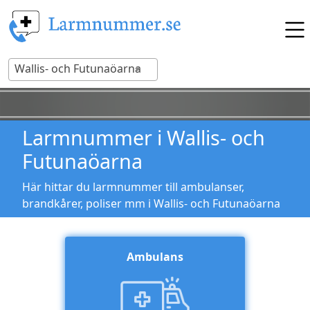
Wallis- och Futunaöarna
Larmnummer i Wallis- och
Futunaöarna
Här hittar du larmnummer till ambulanser,
brandkårer, poliser mm i Wallis- och Futunaöarna
Ambulans