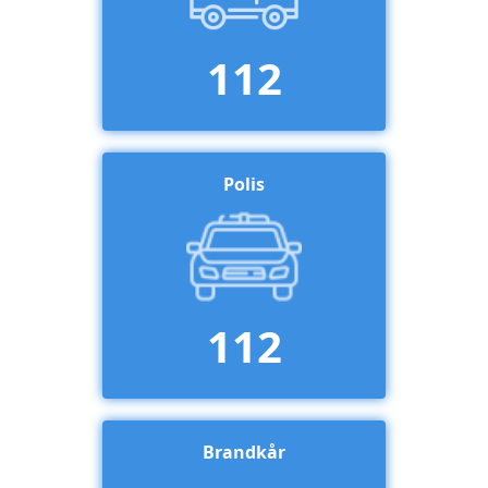
112
Polis
112
Brandkår