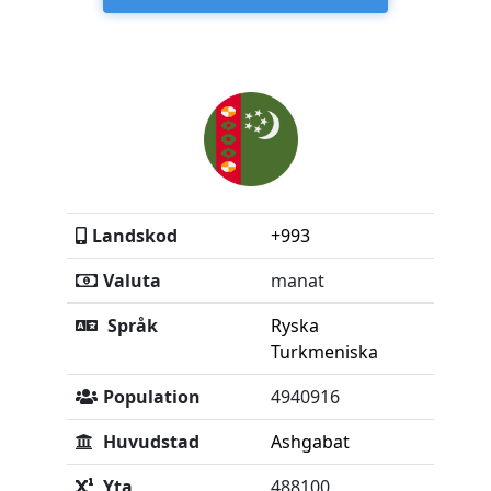
Landskod
+993
Valuta
manat
Språk
Ryska
Turkmeniska
Population
4940916
Huvudstad
Ashgabat
Yta
488100