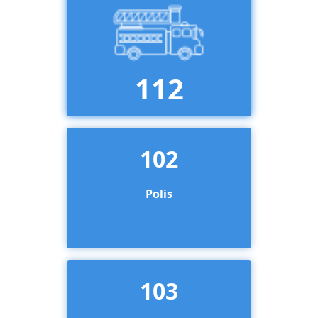
112
102
Polis
103