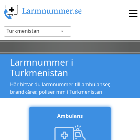
Turkmenistan
Larmnummer i
Turkmenistan
Här hittar du larmnummer till ambulanser,
brandkårer, poliser mm i Turkmenistan
Ambulans