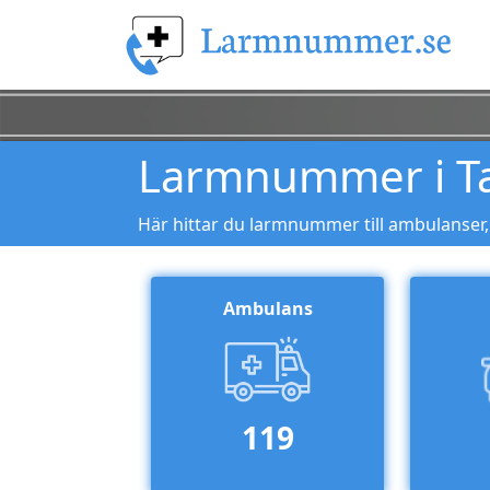
Larmnummer i T
Här hittar du larmnummer till ambulanser,
Ambulans
119