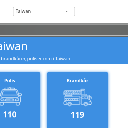
Taiwan
aiwan
 brandkårer, poliser mm i Taiwan
Polis
Brandkår
110
119