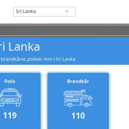
Sri Lanka
i Lanka
 brandkårer, poliser mm i Sri Lanka
Polis
Brandkår
119
110