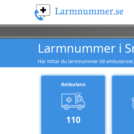
Larmnummer i Sr
Här hittar du larmnummer till ambulanser,
Ambulans
110