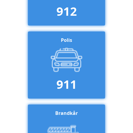
912
Polis
911
Brandkår