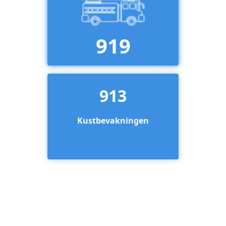
919
913
Kustbevakningen