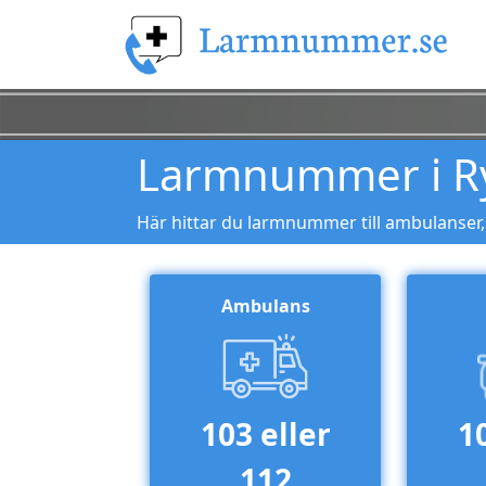
Larmnummer i R
Här hittar du larmnummer till ambulanser,
Ambulans
103 eller
1
112