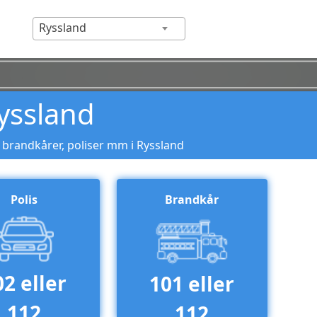
Ryssland
yssland
 brandkårer, poliser mm i Ryssland
Polis
Brandkår
02 eller
101 eller
112
112