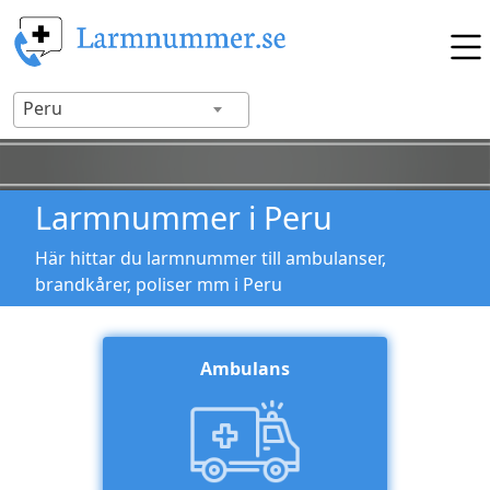
Peru
Larmnummer i Peru
Här hittar du larmnummer till ambulanser,
brandkårer, poliser mm i Peru
Ambulans