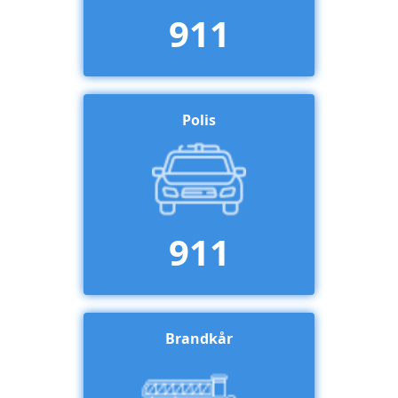
911
Polis
911
Brandkår