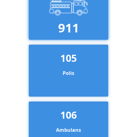
911
105
Polis
106
Ambulans