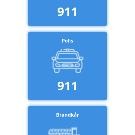
911
Polis
911
Brandkår