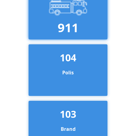
911
104
Polis
103
Brand