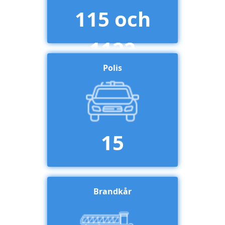
115 och
1122
Polis
15
Brandkår