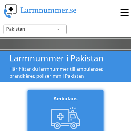
Pakistan
Larmnummer i Pakistan
Här hittar du larmnummer till ambulanser,
brandkårer, poliser mm i Pakistan
Ambulans