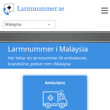
Malaysia
Larmnummer i Malaysia
Här hittar du larmnummer till ambulanser,
brandkårer, poliser mm i Malaysia
Ambulans