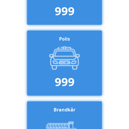
999
Polis
999
Brandkår