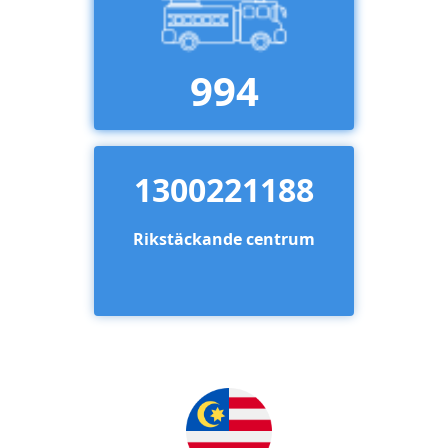
994
1300221188
Rikstäckande centrum