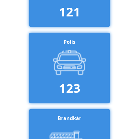
121
Polis
123
Brandkår