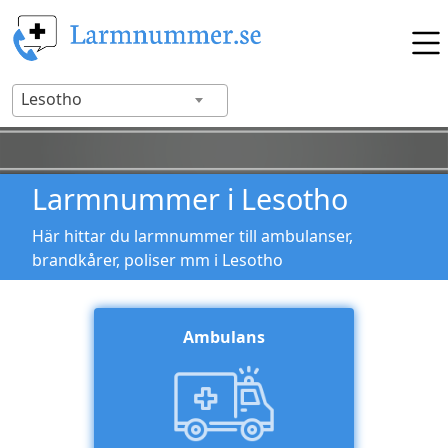
Lesotho
Larmnummer i Lesotho
Här hittar du larmnummer till ambulanser,
brandkårer, poliser mm i Lesotho
Ambulans