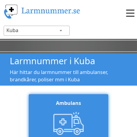
Kuba
Larmnummer i Kuba
Här hittar du larmnummer till ambulanser,
brandkårer, poliser mm i Kuba
Ambulans