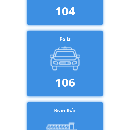
104
Polis
106
Brandkår