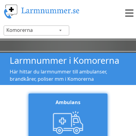
Komorerna
Larmnummer i Komorerna
Här hittar du larmnummer till ambulanser,
brandkårer, poliser mm i Komorerna
Ambulans