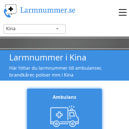
Kina
Larmnummer i Kina
Här hittar du larmnummer till ambulanser,
brandkårer, poliser mm i Kina
Ambulans