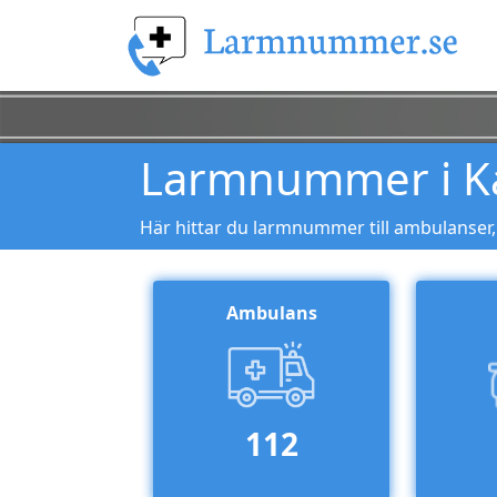
Larmnummer i K
Här hittar du larmnummer till ambulanser,
Ambulans
112