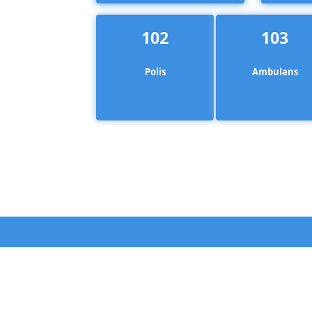
102
103
Polis
Ambulans