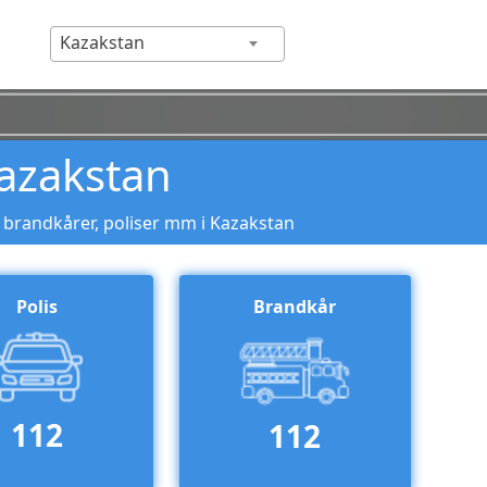
Kazakstan
azakstan
 brandkårer, poliser mm i Kazakstan
Polis
Brandkår
112
112