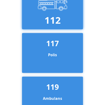
112
117
Polis
119
Ambulans