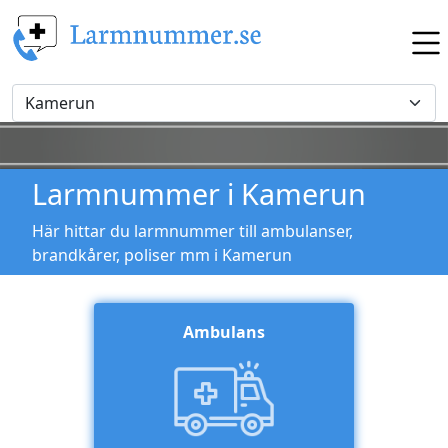
Larmnummer i Kamerun
Här hittar du larmnummer till ambulanser,
brandkårer, poliser mm i Kamerun
Ambulans