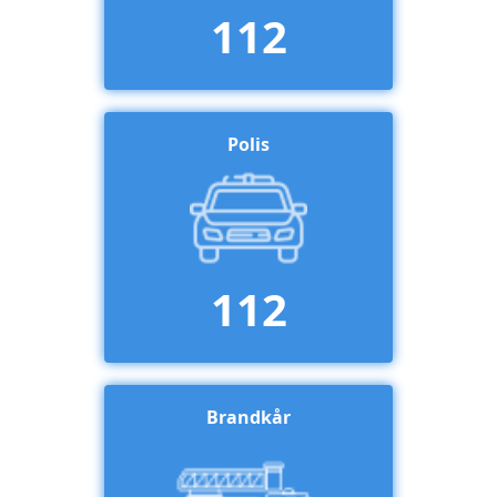
112
Polis
112
Brandkår