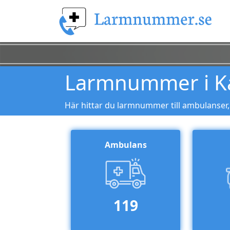
Larmnummer i K
Här hittar du larmnummer till ambulanser
Ambulans
119