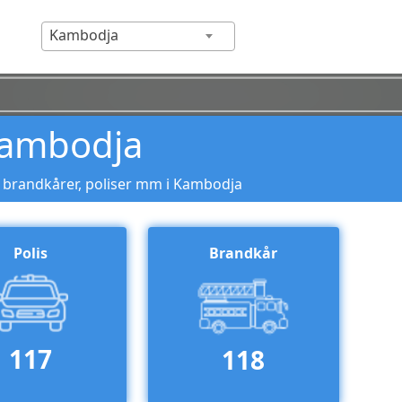
Kambodja
ambodja
, brandkårer, poliser mm i Kambodja
Polis
Brandkår
117
118