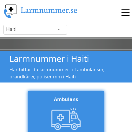
Haiti
Larmnummer i Haiti
Här hittar du larmnummer till ambulanser,
brandkårer, poliser mm i Haiti
Ambulans