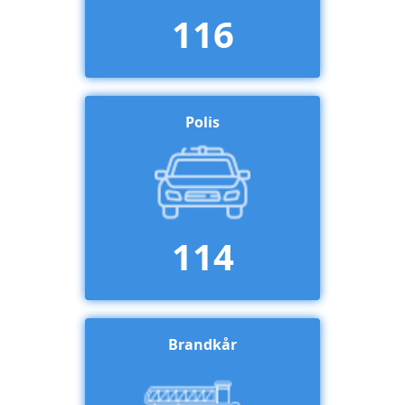
116
Polis
114
Brandkår