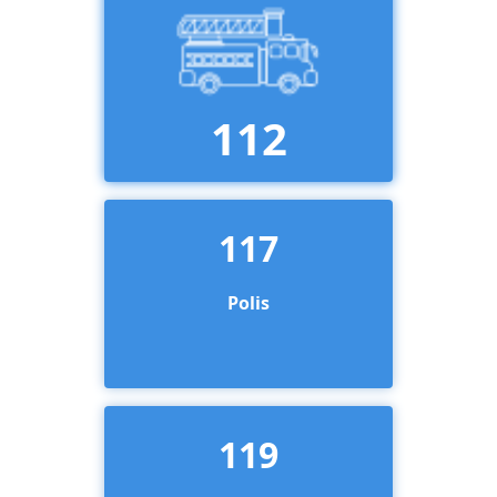
112
117
Polis
119