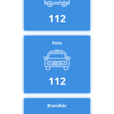
112
Polis
112
Brandkår