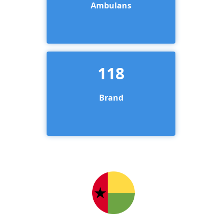
Ambulans
118
Brand