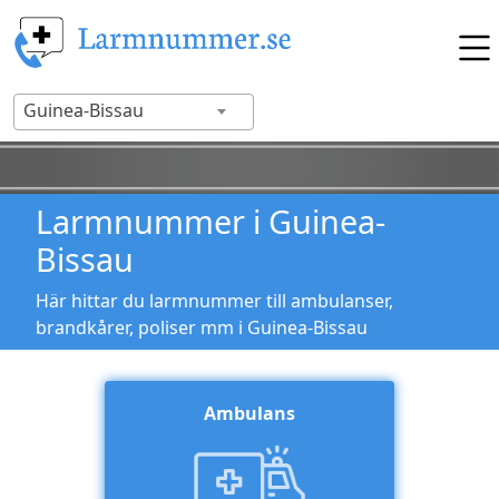
Guinea-Bissau
Larmnummer i Guinea-
Bissau
Här hittar du larmnummer till ambulanser,
brandkårer, poliser mm i Guinea-Bissau
Ambulans