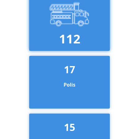
112
17
Polis
15