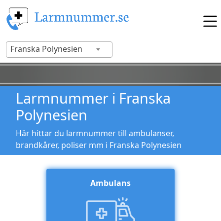
Franska Polynesien
Larmnummer i Franska
Polynesien
Här hittar du larmnummer till ambulanser,
brandkårer, poliser mm i Franska Polynesien
Ambulans