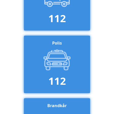
112
Polis
112
Brandkår