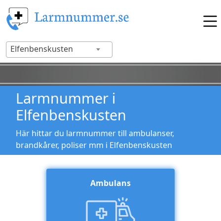
Elfenbenskusten
Larmnummer i
Elfenbenskusten
Här hittar du larmnummer till ambulanser,
brandkårer, poliser mm i Elfenbenskusten
Ambulans