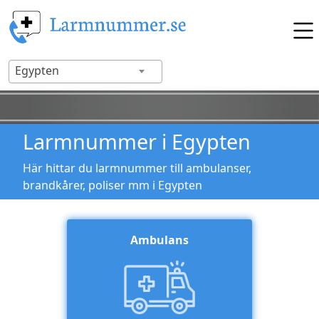
Egypten
Larmnummer i Egypten
Här hittar du larmnummer till ambulanser,
brandkårer, poliser mm i Egypten
Ambulans