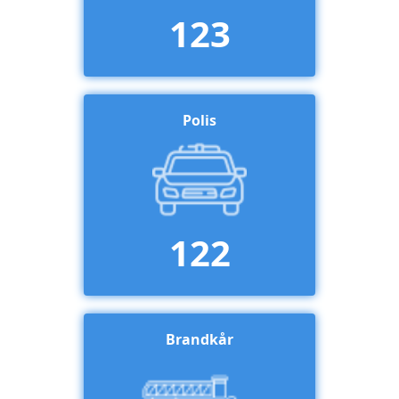
123
Polis
122
Brandkår