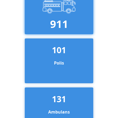
911
101
Polis
131
Ambulans