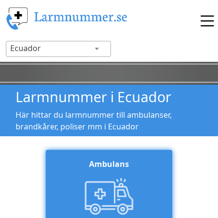
Ecuador
Larmnummer i Ecuador
Här hittar du larmnummer till ambulanser,
brandkårer, poliser mm i Ecuador
Ambulans