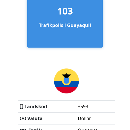
103
Trafikpolis i Guayaquil
Landskod
+593
Valuta
Dollar