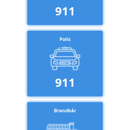
911
Polis
911
Brandkår