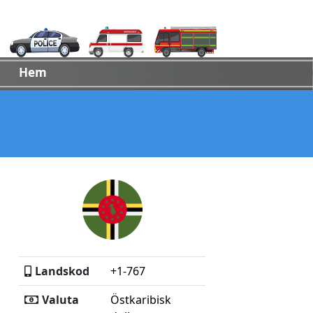
Hem
Landskod
+1-767
Valuta
Östkaribisk