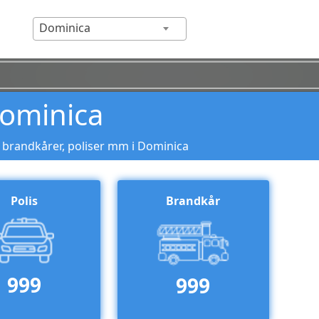
Dominica
ominica
 brandkårer, poliser mm i Dominica
Polis
Brandkår
999
999