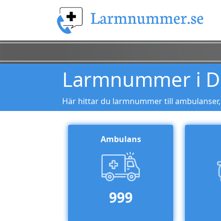
Larmnummer i D
Här hittar du larmnummer till ambulanser,
Ambulans
999