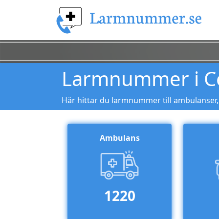
Larmnummer i Ce
Här hittar du larmnummer till ambulanser,
Ambulans
1220