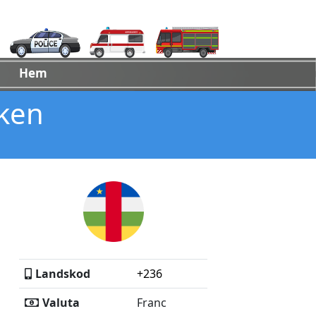
Hem
iken
Landskod
+236
Valuta
Franc