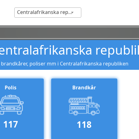
Centralafrikanska republiken
ntralafrikanska republ
 brandkårer, poliser mm i Centralafrikanska republiken
Polis
Brandkår
117
118