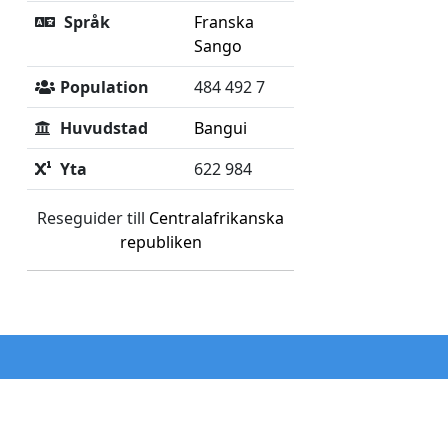
Språk
Franska
Sango
Population
484 492 7
Huvudstad
Bangui
Yta
622 984
Reseguider till
Centralafrikanska
republiken