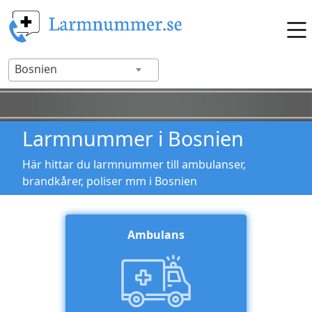
Bosnien
Larmnummer i Bosnien
Här hittar du larmnummer till ambulanser,
brandkårer, poliser mm i Bosnien
Ambulans