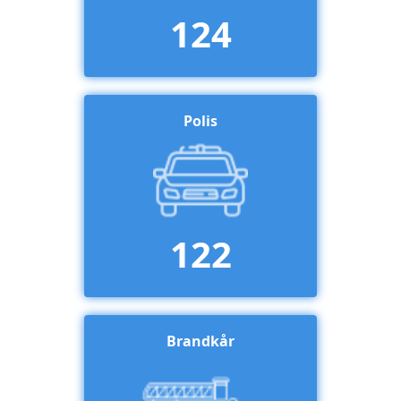
124
Polis
122
Brandkår