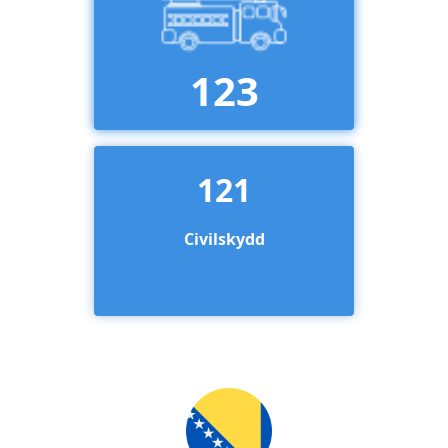
123
121
Civilskydd