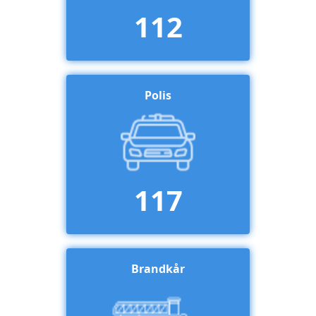
112
Polis
117
Brandkår