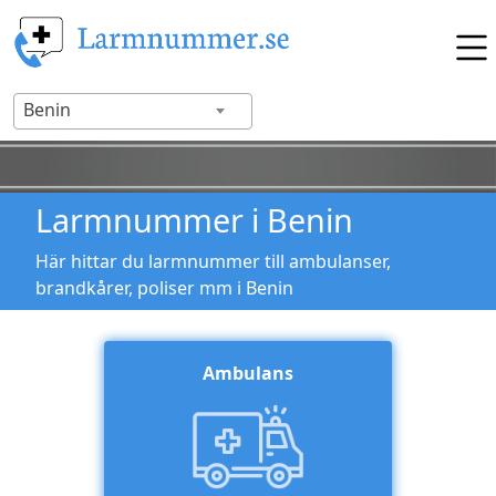
Benin
Larmnummer i Benin
Här hittar du larmnummer till ambulanser,
brandkårer, poliser mm i Benin
Ambulans