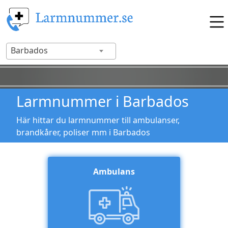
Barbados
Larmnummer i Barbados
Här hittar du larmnummer till ambulanser,
brandkårer, poliser mm i Barbados
Ambulans