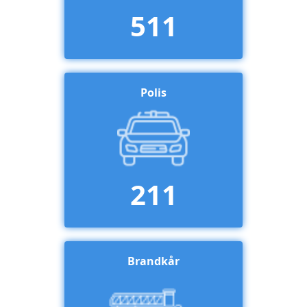
511
Polis
211
Brandkår