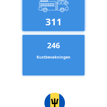
311
246
Kustbevakningen