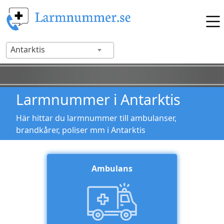
Antarktis
Larmnummer i Antarktis
Här hittar du larmnummer till ambulanser,
brandkårer, poliser mm i Antarktis
Ambulans