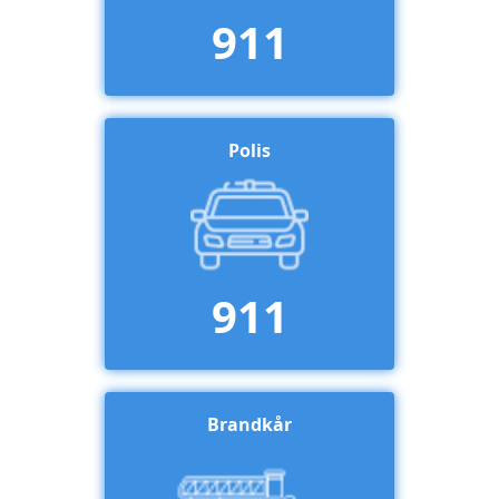
911
Polis
911
Brandkår