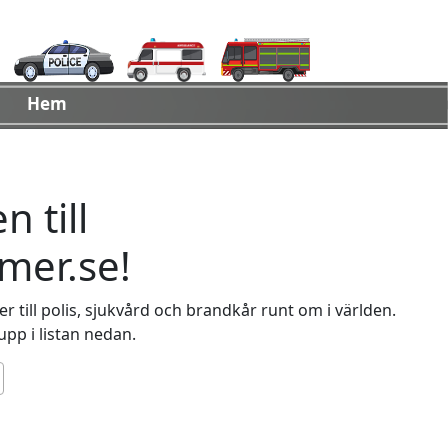
Hem
 till
er.se!
 till polis, sjukvård och brandkår runt om i världen.
 upp i listan nedan.