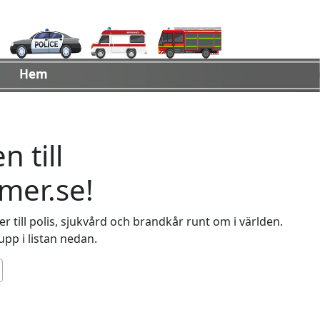
Hem
 till
er.se!
 till polis, sjukvård och brandkår runt om i världen.
 upp i listan nedan.