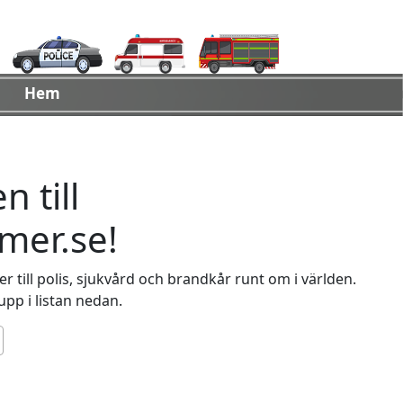
Hem
 till
er.se!
 till polis, sjukvård och brandkår runt om i världen.
 upp i listan nedan.