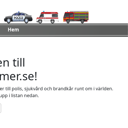
Hem
 till
er.se!
 till polis, sjukvård och brandkår runt om i världen.
 upp i listan nedan.