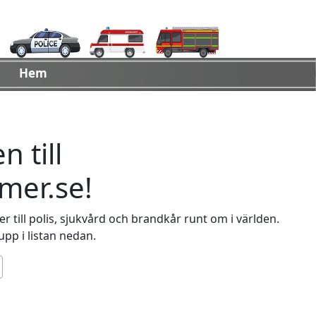
Hem
 till
er.se!
 till polis, sjukvård och brandkår runt om i världen.
 upp i listan nedan.