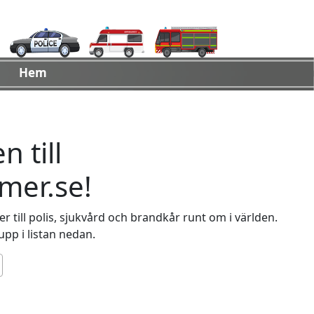
Hem
 till
er.se!
 till polis, sjukvård och brandkår runt om i världen.
 upp i listan nedan.