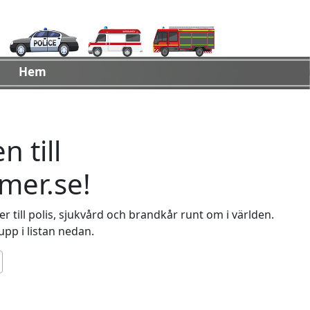
Hem
 till
er.se!
 till polis, sjukvård och brandkår runt om i världen.
 upp i listan nedan.