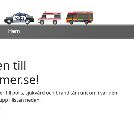
Hem
 till
er.se!
 till polis, sjukvård och brandkår runt om i världen.
 upp i listan nedan.